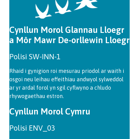
Cynllun Morol Glannau Lloegr
a Môr Mawr De-orllewin Lloegr
Polisi SW-INN-1
Rhaid i gynigion roi mesurau priodol ar waith i
osgoi neu leihau effeithiau andwyol sylweddol
ar yr ardal forol yn sgil cyflwyno a chludo
rhywogaethau estron.
Cynllun Morol Cymru
Polisi ENV_03