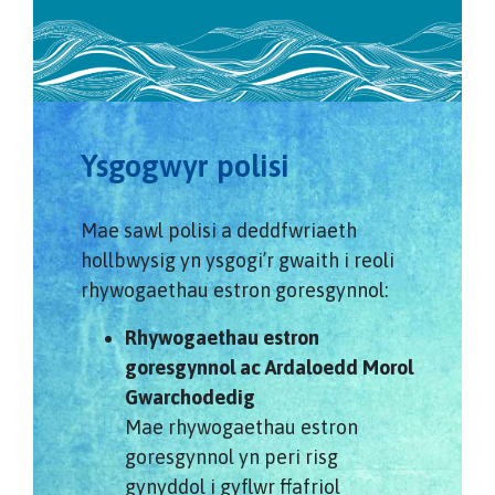
Ysgogwyr polisi
Mae sawl polisi a deddfwriaeth
hollbwysig yn ysgogi’r gwaith i reoli
rhywogaethau estron goresgynnol:
Rhywogaethau estron
goresgynnol ac Ardaloedd Morol
Gwarchodedig
Mae rhywogaethau estron
goresgynnol yn peri risg
gynyddol i gyflwr ffafriol