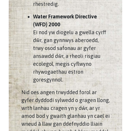
rhestredig.
Water Framework Directive
(WFD) 2000
Ei nod yw diogelu a gwella cyrff
dŵr, gan gynnwys aberoedd,
trwy osod safonau ar gyfer
ansawdd dŵr, a rheoli risgiau
ecolegol, megis cyflwyno
rhywogaethau estron
goresgynnol.
Nid oes angen trwydded forol ar
gyfer dyddodi sylwedd o gragen llong,
wrth lanhau cragen yn y dŵr, ar yr
amod bod y gwaith glanhau yn cael ei
wneud â llaw gan ddefnyddio lliain