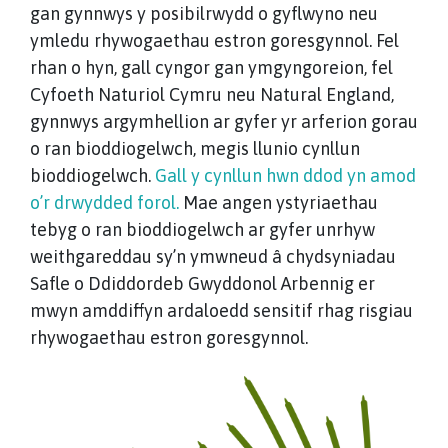
gan gynnwys y posibilrwydd o gyflwyno neu
ymledu rhywogaethau estron goresgynnol. Fel
rhan o hyn, gall cyngor gan ymgyngoreion, fel
Cyfoeth Naturiol Cymru neu Natural England,
gynnwys argymhellion ar gyfer yr arferion gorau
o ran bioddiogelwch, megis llunio cynllun
bioddiogelwch.
Gall y cynllun hwn ddod yn amod
o’r drwydded forol.
Mae angen ystyriaethau
tebyg o ran bioddiogelwch ar gyfer unrhyw
weithgareddau sy’n ymwneud â chydsyniadau
Safle o Ddiddordeb Gwyddonol Arbennig er
mwyn amddiffyn ardaloedd sensitif rhag risgiau
rhywogaethau estron goresgynnol.