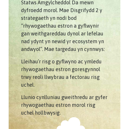
Statws Amgylcheddol Da mewn
dyfroedd morol. Mae Disgrifydd 2 y
strategaeth yn nodi bod
“rhywogaethau estron a gyflwynir
gan weithgareddau dynol ar lefelau
nad ydynt yn newid yr ecosystem yn
andwyol”. Mae targedau yn cynnwys:
Lleihau’r risg o gyflwyno ac ymledu
rhywogaethau estron goresgynnol
trwy reoli llwybrau a fectorau risg
uchel.
Llunio cynlluniau gweithredu ar gyfer
rhywogaethau estron morol risg
uchel hollbwysig.