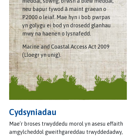
meddal, sbwng, brwsh â blew meddal,
neu bapur tywod â maint graean o
P2000 o leiaf. Mae hyn i bob pwrpas
yn golygu ei bod yn drosedd glanhau
mwy na haenen o lysnafedd.
Marine and Coastal Access Act 2009
(Lloegr yn unig).
Cydsyniadau
Mae’r broses trwyddedu morol yn asesu effaith
amgylcheddol gweithgareddau trwyddedadwy,