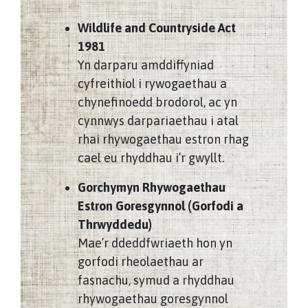
Wildlife and Countryside Act
1981
Yn darparu amddiffyniad
cyfreithiol i rywogaethau a
chynefinoedd brodorol, ac yn
cynnwys darpariaethau i atal
rhai rhywogaethau estron rhag
cael eu rhyddhau i’r gwyllt.
Gorchymyn Rhywogaethau
Estron Goresgynnol (Gorfodi a
Thrwyddedu)
Mae’r ddeddfwriaeth hon yn
gorfodi rheolaethau ar
fasnachu, symud a rhyddhau
rhywogaethau goresgynnol