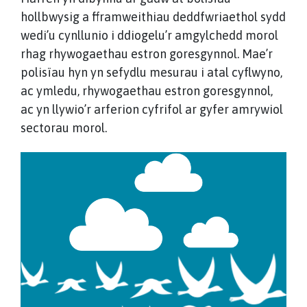
hollbwysig a fframweithiau deddfwriaethol sydd
wedi’u cynllunio i ddiogelu’r amgylchedd morol
rhag rhywogaethau estron goresgynnol. Mae’r
polisïau hyn yn sefydlu mesurau i atal cyflwyno,
ac ymledu, rhywogaethau estron goresgynnol,
ac yn llywio’r arferion cyfrifol ar gyfer amrywiol
sectorau morol.