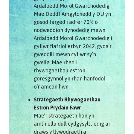
Ardaloedd Morol Gwarchodedig.
Mae Deddf Amgylchedd y DU yn
gosod targed i adfer 70% o
nodweddion dynodedig mewn
Ardaloedd Morol Gwarchodedig i
gyflwr ffafriol erbyn 2042, gyda’r
gweddill mewn cyflwr sy’n
gwella. Mae rheoli
rhywogaethau estron
goresgynnol yn rhan hanfodol
o’r amcan hwn.
Strategaeth Rhywogaethau
Estron Prydain Fawr
Mae’r strategaeth hon yn
amlinellu dull cydgysylltiedig ar
draws y llywodraeth a