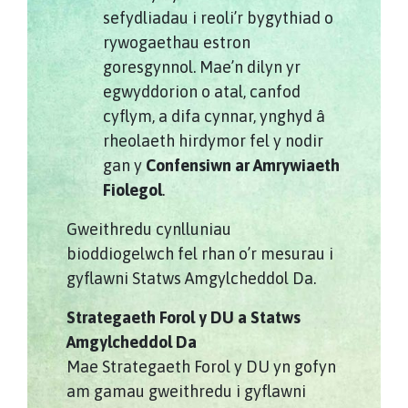
sefydliadau i reoli’r bygythiad o
rywogaethau estron
goresgynnol. Mae’n dilyn yr
egwyddorion o atal, canfod
cyflym, a difa cynnar, ynghyd â
rheolaeth hirdymor fel y nodir
gan y
Confensiwn ar Amrywiaeth
Fiolegol
.
Gweithredu cynlluniau
bioddiogelwch fel rhan o’r mesurau i
gyflawni Statws Amgylcheddol Da.
Strategaeth Forol y DU a Statws
Amgylcheddol Da
Mae Strategaeth Forol y DU yn gofyn
am gamau gweithredu i gyflawni