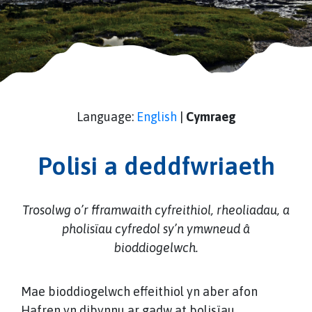
Language:
English
|
Cymraeg
Polisi a deddfwriaeth
Trosolwg o’r fframwaith cyfreithiol, rheoliadau, a
pholisïau cyfredol sy’n ymwneud â
bioddiogelwch.
Mae bioddiogelwch effeithiol yn aber afon
Hafren yn dibynnu ar gadw at bolisïau