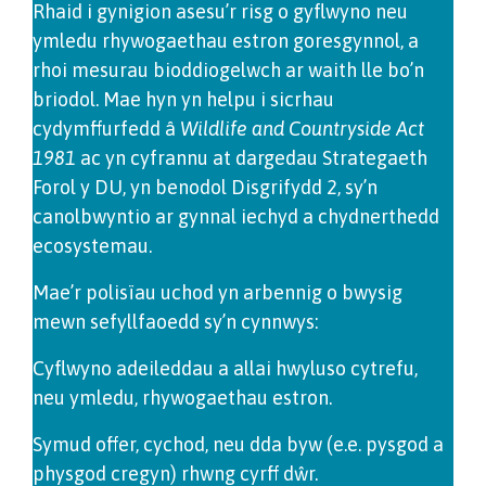
Rhaid i gynigion asesu’r risg o gyflwyno neu
ymledu rhywogaethau estron goresgynnol, a
rhoi mesurau bioddiogelwch ar waith lle bo’n
briodol. Mae hyn yn helpu i sicrhau
cydymffurfedd â
Wildlife and Countryside Act
1981
ac yn cyfrannu at dargedau Strategaeth
Forol y DU, yn benodol Disgrifydd 2, sy’n
canolbwyntio ar gynnal iechyd a chydnerthedd
ecosystemau.
Mae’r polisïau uchod yn arbennig o bwysig
mewn sefyllfaoedd sy’n cynnwys:
Cyflwyno adeileddau a allai hwyluso cytrefu,
neu ymledu, rhywogaethau estron.
Symud offer, cychod, neu dda byw (e.e. pysgod a
physgod cregyn) rhwng cyrff dŵr.