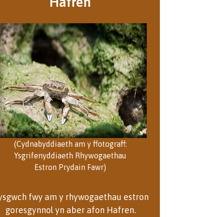
Hafren
(Cydnabyddiaeth am y ffotograff:
Ysgrifenyddiaeth Rhywogaethau
Estron Prydain Fawr)
ysgwch fwy am y rhywogaethau estron
goresgynnol yn aber afon Hafren.