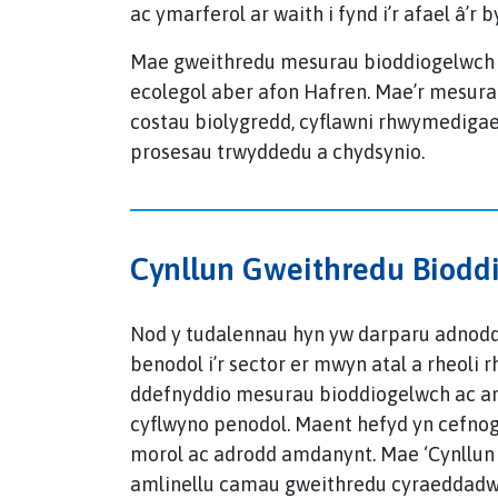
ac ymarferol ar waith i fynd i’r afael â’r
Mae gweithredu mesurau bioddiogelwch c
ecolegol aber afon Hafren. Mae’r mesurau
costau biolygredd, cyflawni rhwymedigae
prosesau trwyddedu a chydsynio.
Cynllun Gweithredu Biodd
Nod y tudalennau hyn yw darparu adnodd
benodol i’r sector er mwyn atal a rheol
ddefnyddio mesurau bioddiogelwch ac am
cyflwyno penodol. Maent hefyd yn cefnog
morol ac adrodd amdanynt. Mae ‘Cynllun
amlinellu camau gweithredu cyraeddadwy 