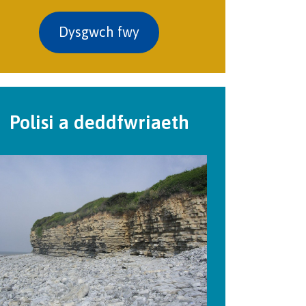
Dysgwch fwy
Polisi a deddfwriaeth