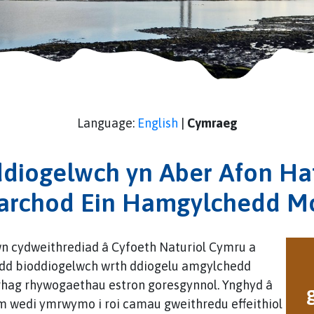
Language:
English
|
Cymraeg
ddiogelwch yn Aber Afon Haf
rchod Ein Hamgylchedd M
n cydweithrediad â Cyfoeth Naturiol Cymru a
ydd bioddiogelwch wrth ddiogelu amgylchedd
rhag rhywogaethau estron goresgynnol. Ynghyd â
m wedi ymrwymo i roi camau gweithredu effeithiol