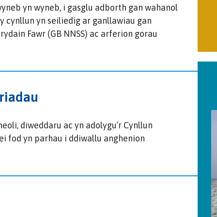
 wyneb yn wyneb, i gasglu adborth gan wahanol
 cynllun yn seiliedig ar ganllawiau gan
rydain Fawr (GB NNSS) ac arferion gorau
ariadau
eoli, diweddaru ac yn adolygu’r Cynllun
ei fod yn parhau i ddiwallu anghenion