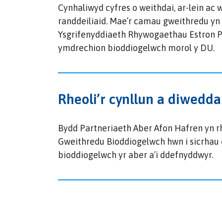
Cynhaliwyd cyfres o weithdai, ar-lein ac
randdeiliaid. Mae’r camau gweithredu yn y
Ysgrifenyddiaeth Rhywogaethau Estron P
ymdrechion bioddiogelwch morol y DU.
Rheoli’r cynllun a diwedd
Bydd Partneriaeth Aber Afon Hafren yn rh
Gweithredu Bioddiogelwch hwn i sicrhau 
bioddiogelwch yr aber a’i ddefnyddwyr.