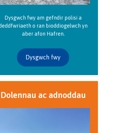
Dysgwch fwy am gefndir polisi a
deddfwriaeth o ran bioddiogelwch yn
aber afon Hafren.
Dysgwch fwy
Dolennau ac adnoddau