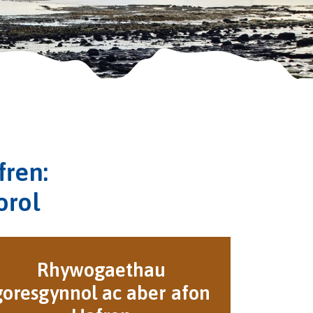
ren:
orol
Rhywogaethau
goresgynnol ac aber afon