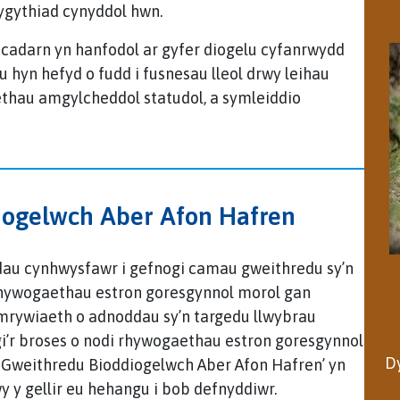
 bygythiad cynyddol hwn.
adarn yn hanfodol ar gyfer diogelu cyfanrwydd
 hyn hefyd o fudd i fusnesau lleol drwy leihau
thau amgylcheddol statudol, a symleiddio
iogelwch Aber Afon Hafren
au cynhwysfawr i gefnogi camau gweithredu sy’n
i rhywogaethau estron goresgynnol morol gan
rywiaeth o adnoddau sy’n targedu llwybrau
i’r broses o nodi rhywogaethau estron goresgynnol
D
 Gweithredu Bioddiogelwch Aber Afon Hafren’ yn
y gellir eu hehangu i bob defnyddiwr.