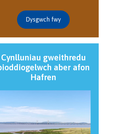
Dysgwch fwy
Cynlluniau gweithredu
bioddiogelwch aber afon
Hafren