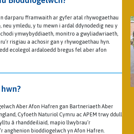
n darparu fframwaith ar gyfer atal rhywogaethau
, neu ymledu, y tu mewn i ardal ddynodedig neu y
â chodi ymwybyddiaeth, monitro a gwyliadwriaeth,
aru’r risgiau a achosir gan y rhywogaethau hyn.
sedd ecolegol ardaloedd bregus fel aber afon
n hwn?
elwch Aber Afon Hafren gan Bartneriaeth Aber
ngland, Cyfoeth Naturiol Cymru ac APEM trwy ddull
ylltu â rhanddeiliaid, mapio llwybrau’r
’r anghenion bioddiogelwch yn Afon Hafren.