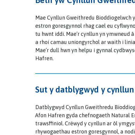
Mae Cynllun Gweithredu Bioddiogelwch y
estron goresgynnol rhag cael eu cyflwyno
tu hwnt iddi. Mae’r cynllun yn ymwneud 
a rhoi camau uniongyrchol ar waith i lini
Mae’r dull hwn yn helpu i gynnal cydbwy
Hafren.
Sut y datblygwyd y cynllu
Datblygwyd Cynllun Gweithredu Bioddiog
Afon Hafren gyda chefnogaeth Natural E
trawsffiniol. Crëwyd y cynllun ar ôl ymgys
rhywogaethau estron goresgynnol, a nodi