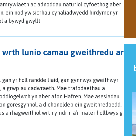
oamrywiaeth ac adnoddau naturiol cyfoethog aber
n, ein nod yw sicrhau cynaliadwyedd hirdymor yr
l a bywyd gwyllt.
d wrth lunio camau gweithredu ar
gan yr holl randdeiliaid, gan gynnwys gweithwyr
l, a grwpiau cadwraeth. Mae trafodaethau a
ioddiogelwch yn aber afon Hafren. Mae asesiadau
ron goresgynnol, a dichonoldeb ein gweithredoedd,
us a rhagweithiol wrth ymdrin â’r mater hollbwysig