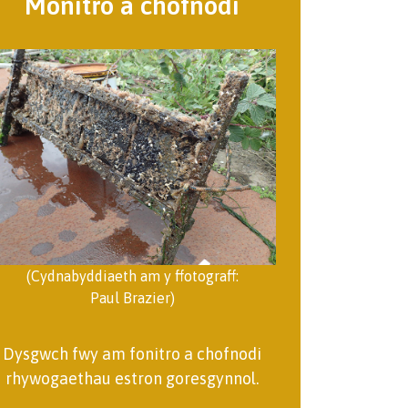
Monitro a chofnodi
(Cydnabyddiaeth am y ffotograff:
Paul Brazier)
Dysgwch fwy am fonitro a chofnodi
rhywogaethau estron goresgynnol.