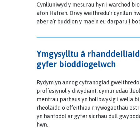
Cynlluniwyd y mesurau hyn i warchod bi
afon Hafren. Drwy weithredu’r cynllun hw
aber a’r buddion y mae’n eu darparu i bob
Ymgysylltu â rhanddeiliai
gyfer bioddiogelwch
Rydym yn annog cyfranogiad gweithredol 
proffesiynol y diwydiant, cymunedau lleo
mentrau parhaus yn hollbwysig i wella b
rheolaidd o effeithiau rhywogaethau est
yn hanfodol ar gyfer sicrhau dull gwybod
hwn.