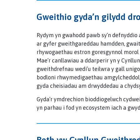
Gweithio gyda’n gilydd dr
Rydym yn gwahodd pawb sy’n defnyddio 
ar gyfer gweithgareddau hamdden, gwai
rhywogaethau estron goresgynnol morol a su
Mae’r canllawiau a ddarperir yn y Cynll
gweithdrefnau wedi’u teilwra y gall unig
bodloni rhwymedigaethau amgylcheddol, 
gyda cheisiadau am drwyddedau a chyds
Gyda’r ymdrechion bioddiogelwch cydweit
yn parhau i fod yn ecosystem iach a gwyd
Beth yw Cynllun Gweithre