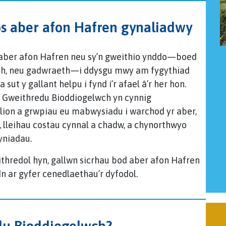
os aber afon Hafren gynaliadwy
aber afon Hafren neu sy’n gweithio ynddo—boed
th, neu gadwraeth—i ddysgu mwy am fygythiad
t y gallant helpu i fynd i’r afael â’r her hon.
un Gweithredu Bioddiogelwch yn cynnig
olion a grwpiau eu mabwysiadu i warchod yr aber,
lleihau costau cynnal a chadw, a chynorthwyo
yniadau.
hredol hyn, gallwn sicrhau bod aber afon Hafren
n ar gyfer cenedlaethau’r dyfodol.
du Bioddiogelwch?