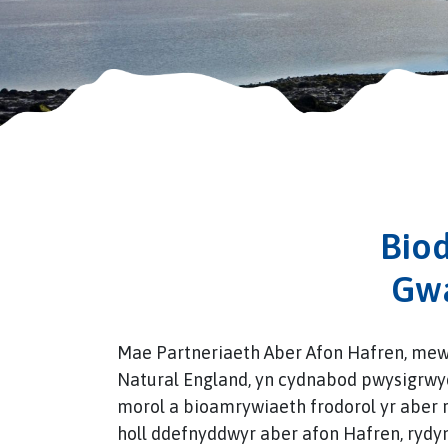
Bio
Gwa
Mae Partneriaeth Aber Afon Hafren, mew
Natural England, yn cydnabod pwysigrw
morol a bioamrywiaeth frodorol yr aber 
holl ddefnyddwyr aber afon Hafren, rydy