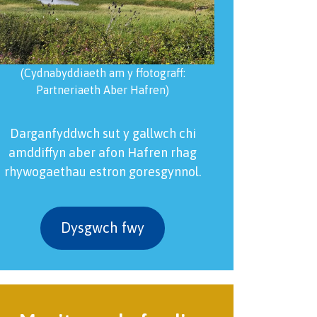
(Cydnabyddiaeth am y ffotograff:
Partneriaeth Aber Hafren)
Darganfyddwch sut y gallwch chi
amddiffyn aber afon Hafren rhag
rhywogaethau estron goresgynnol.
Dysgwch fwy